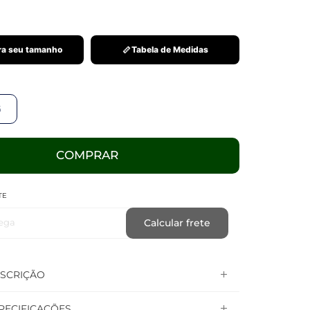
a seu tamanho
Tabela de Medidas
G
COMPRAR
TE
ega
Calcular frete
SCRIÇÃO
PECIFICAÇÕES