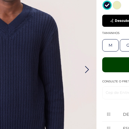
Descubr
TAMANHOS
M
CONSULTE O FRE
Cep de Entr
DE
ES