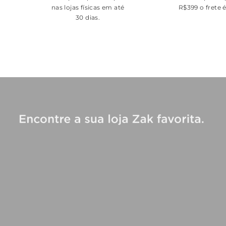
nas lojas físicas em até
R$399 o frete 
30 dias.