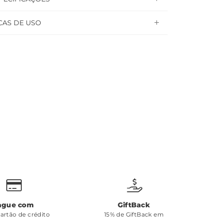
CAS DE USO
ague com
GiftBack
cartão de crédito
15% de GiftBack em