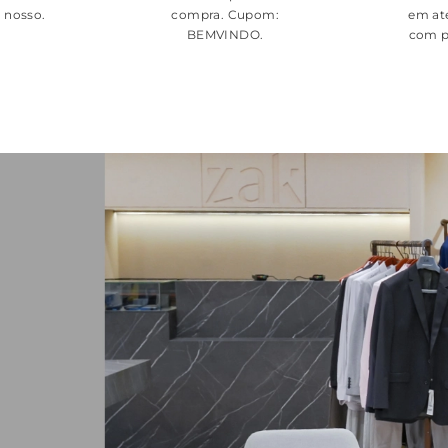
é nosso.
compra. Cupom:
em at
BEMVINDO
.
com p