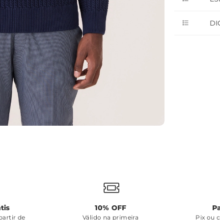
DI
tis
10% OFF
P
artir de
Válido na primeira
Pix ou 