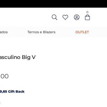
0
Entre com email ou cpf/cnpj
Criar nova conta
ados
Ternos e Blazers
OUTLET
asculino Big V
,00
9,85 Gift Back
R