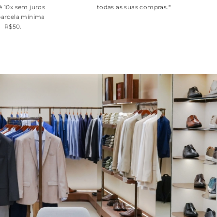
é 10x sem juros
todas as suas compras.*
arcela mínima
R$50.