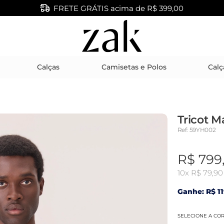
FRETE GRÁTIS acima de R$ 399,00
Calças
Camisetas e Polos
Calç
Tricot M
Ref: 59YH002
R$ 799
10x
R$ 79,90
Ganhe: R$ 11
SELECIONE A CO