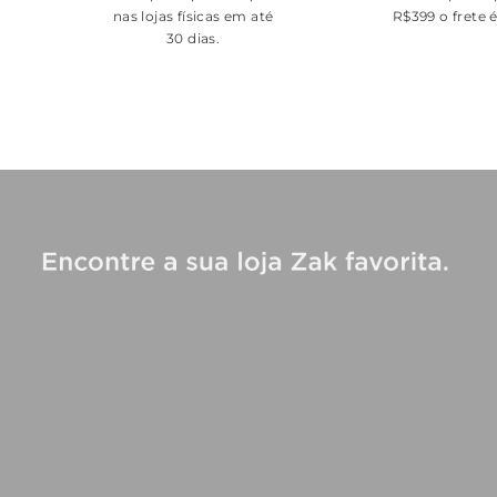
nas lojas físicas em até
R$399 o frete 
30 dias.