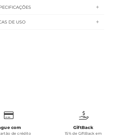
PECIFICAÇÕES
CAS DE USO
ague com
GiftBack
cartão de crédito
15% de GiftBack em