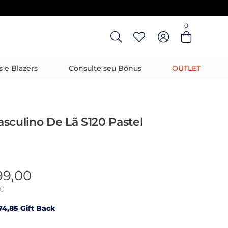
0
Entre com email ou cpf/cnpj
Criar nova conta
s e Blazers
Consulte seu Bônus
OUTLET
sculino De Lã S120 Pastel
99,00
90
4,85 Gift Back