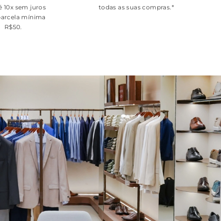
é 10x sem juros
todas as suas compras.*
arcela mínima
R$50.