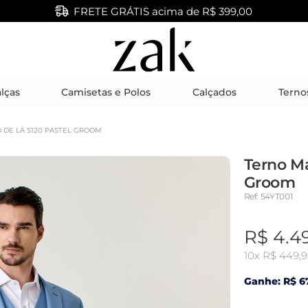
FRETE GRÁTIS acima de R$ 399,00
lças
Camisetas e Polos
Calçados
Terno
 DE LÃ S120 PASTEL GROOM
Terno Ma
Groom
Ref: 54YT001
R$ 4.4
10x
R$ 449,
Ganhe: R$ 67