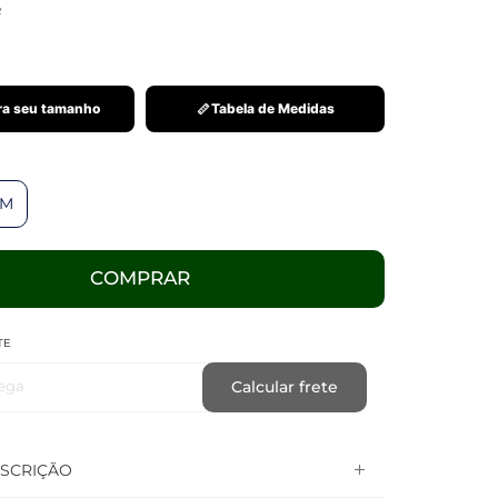
R
a seu tamanho
Tabela de Medidas
8M
COMPRAR
TE
ega
Calcular frete
SCRIÇÃO