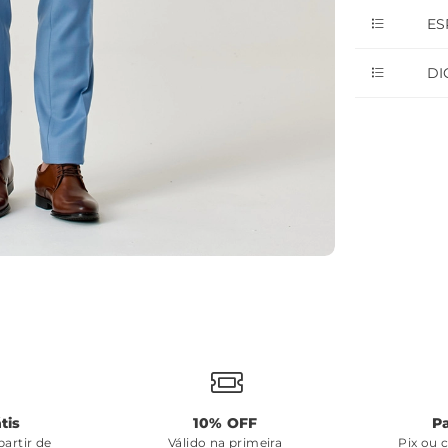
ES
DI
tis
10% OFF
P
artir de
Válido na primeira
Pix ou 