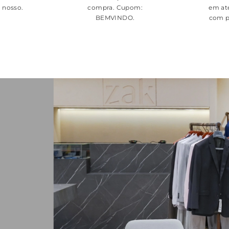
é nosso.
compra. Cupom:
em at
BEMVINDO
.
com p