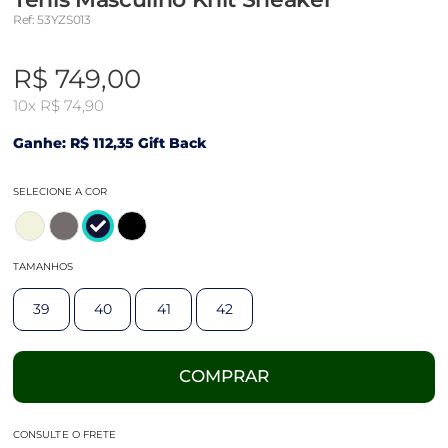
Ref: 53YZS013
R$ 749,00
10x
R$ 74,90
Ganhe: R$ 112,35 Gift Back
SELECIONE A COR
TAMANHOS
39
40
41
42
COMPRAR
CONSULTE O FRETE