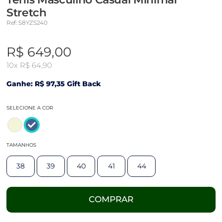
Stretch
Ref: 58YZS240
R$ 649,00
10x
R$ 64,90
Ganhe: R$ 97,35 Gift Back
SELECIONE A COR
TAMANHOS
38
39
40
41
44
COMPRAR