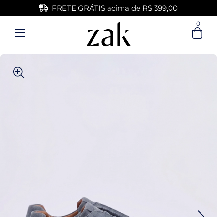
FRETE GRÁTIS acima de R$ 399,00
0
Entre com email ou cpf/cnpj
Criar nova conta