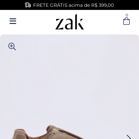
FRETE GRÁTIS acima de R$ 399,00
0
Entre com email ou cpf/cnpj
Criar nova conta