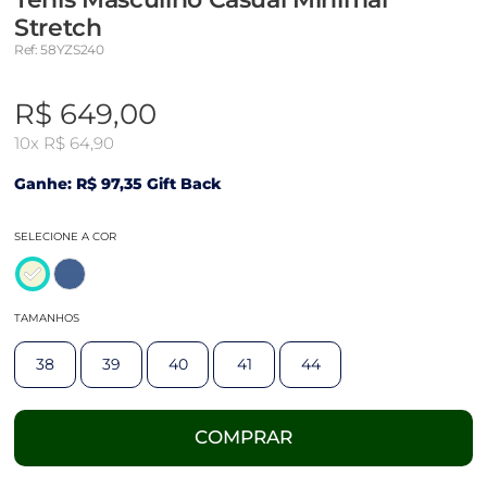
Stretch
Ref: 58YZS240
R$ 649,00
10x
R$ 64,90
Ganhe: R$ 97,35 Gift Back
SELECIONE A COR
TAMANHOS
38
39
40
41
44
COMPRAR