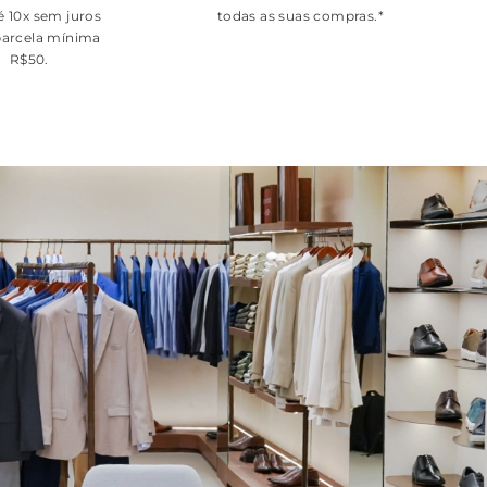
é 10x sem juros
todas as suas compras.*
arcela mínima
R$50.