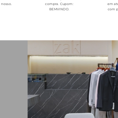
é nosso.
compra. Cupom:
em at
BEMVINDO
.
com p