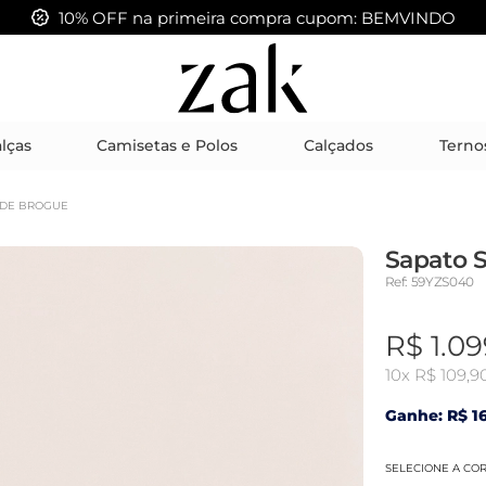
FRETE GRÁTIS acima de R$ 399,00
lças
Camisetas e Polos
Calçados
Terno
EDE BROGUE
Sapato 
Ref: 59YZS040
R$ 1.09
10x
R$ 109,9
Ganhe: R$ 16
SELECIONE A CO