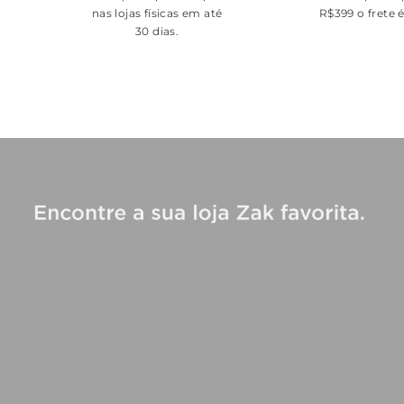
nas lojas físicas em até
R$399 o frete 
30 dias.