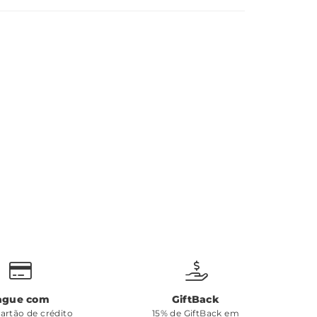
ague com
GiftBack
cartão de crédito
15% de GiftBack em