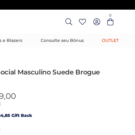
0
Entre com email ou cpf/cnpj
Criar nova conta
s e Blazers
Consulte seu Bônus
OUTLET
Social Masculino Suede Brogue
9,00
0
4,85 Gift Back
R