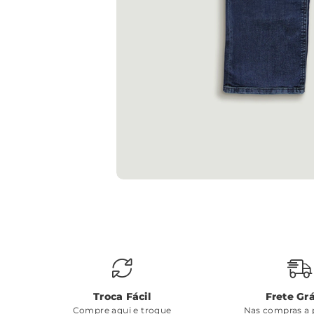
Troca Fácil
Frete Grá
Compre aqui e troque
Nas compras a p