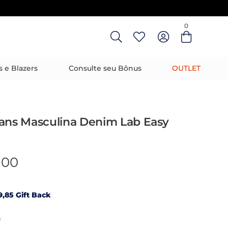
0
Entre com email ou cpf/cnpj
Criar nova conta
s e Blazers
Consulte seu Bônus
OUTLET
eans Masculina Denim Lab Easy
,00
,85 Gift Back
R