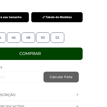
a seu tamanho
Tabela de Medidas
4
46
48
50
52
COMPRAR
TE
ega
Calcular frete
SCRIÇÃO
PECIFICAÇÕES