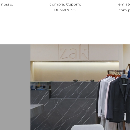
é nosso.
compra. Cupom:
em at
BEMVINDO
.
com p