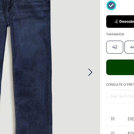
Descubr
TAMANHOS
42
4
CONSULTE O FRE
Cep de Entr
DE
ES