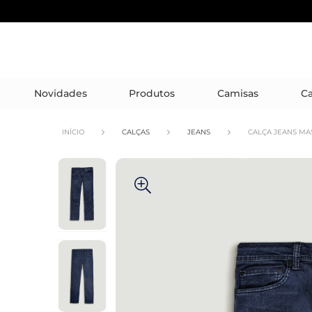
Novidades
Produtos
Camisas
Ca
INÍCIO
CALÇAS
JEANS
CALÇA JEANS MA