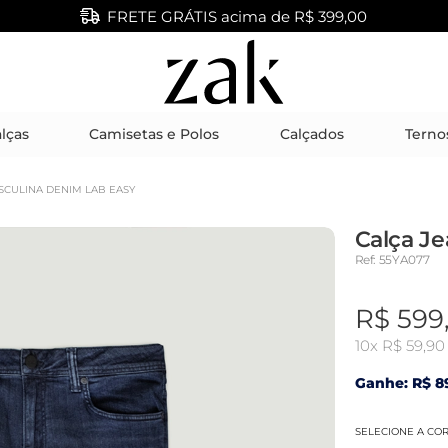
FRETE GRÁTIS acima de R$ 399,00
lças
Camisetas e Polos
Calçados
Terno
SCULINA DENIM LAB EASY
Calça J
Ref: 55YA077
R$ 599
10x
R$ 59,90
Ganhe: R$ 89
SELECIONE A CO