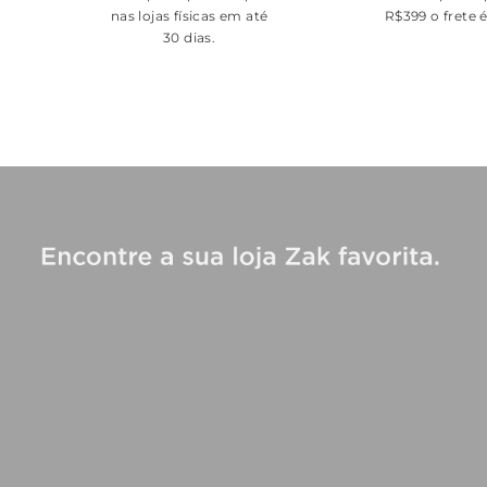
nas lojas físicas em até
R$399 o frete 
30 dias.