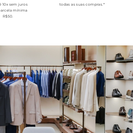
é 10x sem juros
todas as suas compras.*
arcela mínima
R$50.