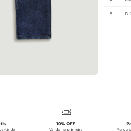
DI
tis
10% OFF
P
artir de
Válido na primeira
Pix ou 