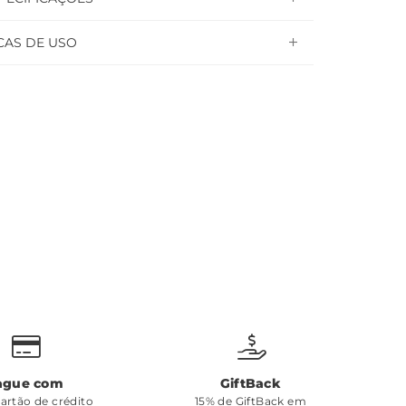
CAS DE USO
ague com
GiftBack
cartão de crédito
15% de GiftBack em