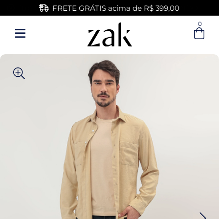
FRETE GRÁTIS acima de R$ 399,00
0
Entre com email ou cpf/cnpj
Criar nova conta