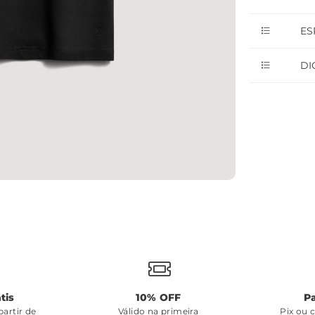
ES
DI
tis
10% OFF
P
artir de
Válido na primeira
Pix ou 