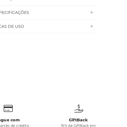
PECIFICAÇÕES
CAS DE USO
ague com
GiftBack
cartão de crédito
15% de GiftBack em