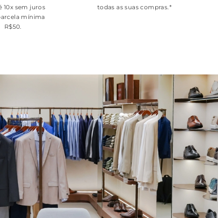
é 10x sem juros
todas as suas compras.*
arcela mínima
R$50.