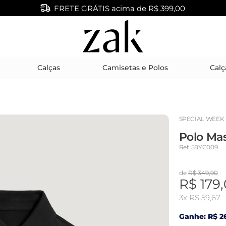
FRETE GRÁTIS acima de R$ 399,00
Calças
Camisetas e Polos
Calç
SPECIAL WEEK
Polo Ma
Ref: 58YC009
de
R$ 349,90
R$ 179,
3x
R$ 59,67
Ganhe: R$ 26