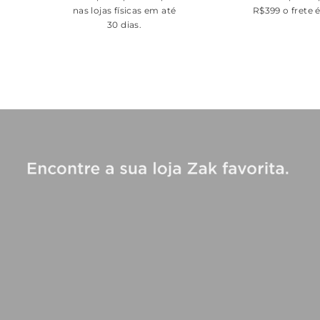
nas lojas físicas em até
R$399 o frete 
30 dias.