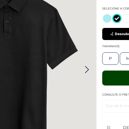
SELECIONE A CO
Descubr
TAMANHOS
P
CONSULTE O FRE
Cep de Entr
DE