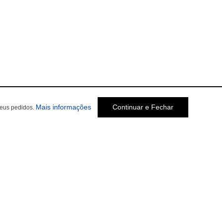
sobre a Política de Privacidade
Mais informações
Continuar e Fechar
seus pedidos.