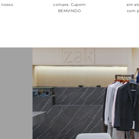
é nosso.
compra. Cupom:
em at
BEMVINDO
.
com p