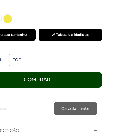
R
a seu tamanho
Tabela de Medidas
M
EGG
COMPRAR
TE
ega
Calcular frete
SCRIÇÃO