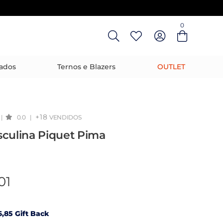
0
ados
Ternos e Blazers
OUTLET
+18
|
0.0
|
VENDIDOS
sculina Piquet Pima
01
,85 Gift Back