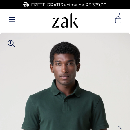
FRETE GRÁTIS acima de R$ 399,00
0
Entre com email ou cpf/cnpj
Criar nova conta