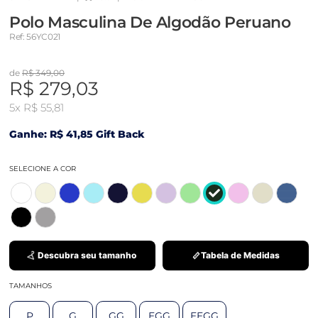
Polo Masculina De Algodão Peruano
Ref: 56YC021
de
R$ 349,00
R$ 279,03
5x
R$ 55,81
Ganhe: R$ 41,85 Gift Back
SELECIONE A COR
Descubra seu tamanho
Tabela de Medidas
TAMANHOS
P
G
GG
EGG
EEGG