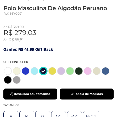
Polo Masculina De Algodão Peruano
Ref: 56YC021
de
R$ 349,00
R$ 279,03
5x
R$ 55,81
Ganhe: R$ 41,85 Gift Back
SELECIONE A COR
Descubra seu tamanho
Tabela de Medidas
TAMANHOS
P
M
G
GG
EGG
EEGG