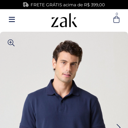
FRETE GRÁTIS acima de R$ 399,00
0
Entre com email ou cpf/cnpj
Criar nova conta