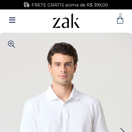
FRETE GRÁTIS acima de R$ 399,00
0
Entre com email ou cpf/cnpj
Criar nova conta