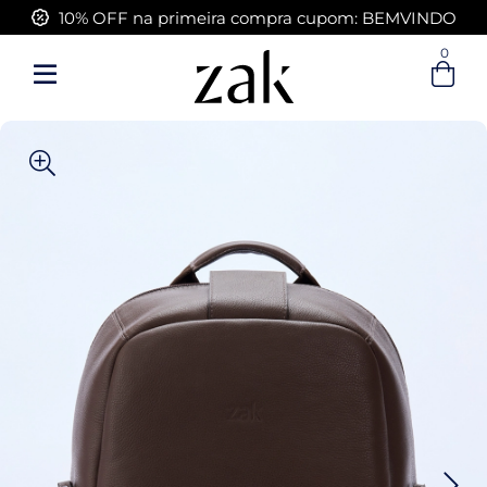
FRETE GRÁTIS acima de R$ 399,00
0
Entre com email ou cpf/cnpj
Criar nova conta