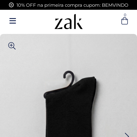
FRETE GRÁTIS acima de R$ 399,00
0
Entre com email ou cpf/cnpj
Criar nova conta