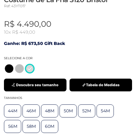
Ref: 43YT017
R$ 4.490,00
10x
R$ 449,00
Ganhe: R$ 673,50 Gift Back
SELECIONE A COR
Descubra seu tamanho
Tabela de Medidas
TAMANHOS
44M
46M
48M
50M
52M
54M
56M
58M
60M