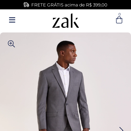
FRETE GRÁTIS acima de R$ 399,00
0
Entre com email ou cpf/cnpj
Criar nova conta