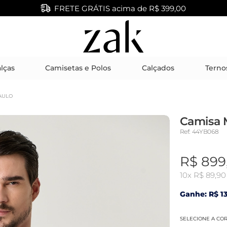
FRETE GRÁTIS acima de R$ 399,00
lças
Camisetas e Polos
Calçados
Terno
AULO
Camisa 
Ref: 44YB068
R$ 899
10x
R$ 89,90
Ganhe: R$ 13
SELECIONE A CO