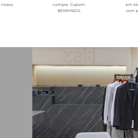
é nosso.
compra. Cupom:
em at
BEMVINDO
.
com p