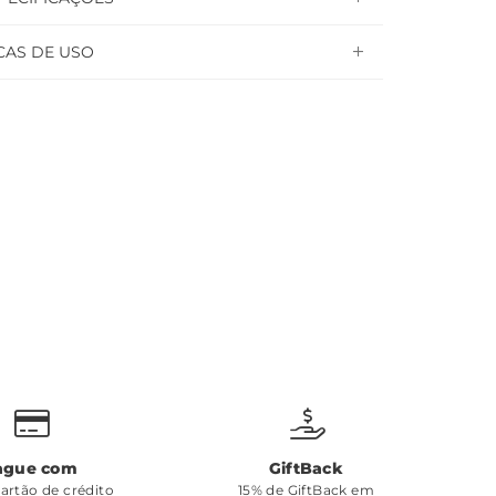
CAS DE USO
ague com
GiftBack
cartão de crédito
15% de GiftBack em