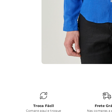
Troca Fácil
Frete Grá
Compre aqui e troque
Nas compras a p