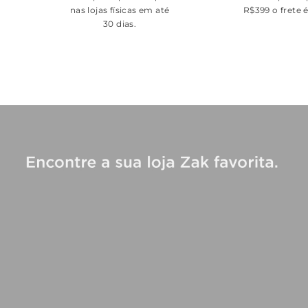
nas lojas físicas em até
R$399 o frete 
30 dias.