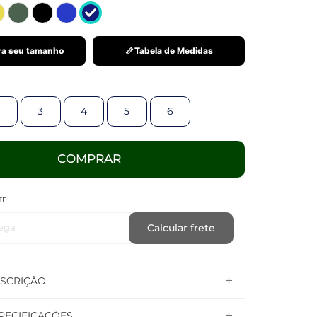
a seu tamanho
Tabela de Medidas
3
4
5
6
COMPRAR
TE
ega
Calcular frete
SCRIÇÃO
PECIFICAÇÕES