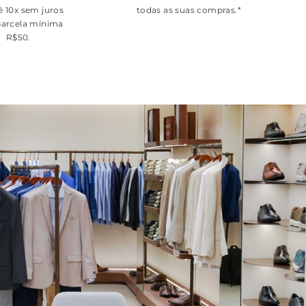
é 10x sem juros
todas as suas compras.*
arcela mínima
R$50.