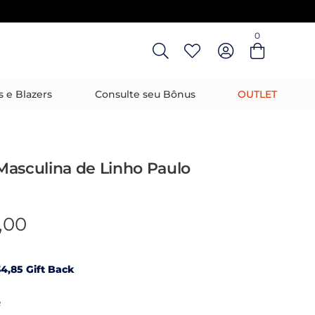
0
Entre com email ou cpf/cnpj
Criar nova conta
s e Blazers
Consulte seu Bônus
OUTLET
Masculina de Linho Paulo
,00
4,85 Gift Back
R