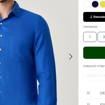
Descubr
TAMANHOS
1
2
CONSULTE O FRE
Cep de Entr
DE
ES