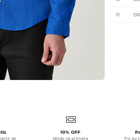
DI
tis
10% OFF
P
artir de
Válido na primeira
Pix ou 