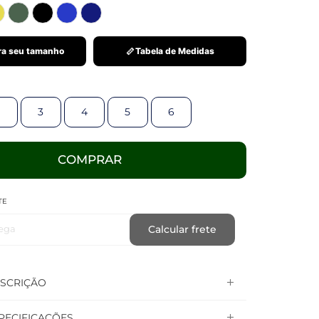
a seu tamanho
Tabela de Medidas
3
4
5
6
COMPRAR
TE
ega
Calcular frete
SCRIÇÃO
PECIFICAÇÕES