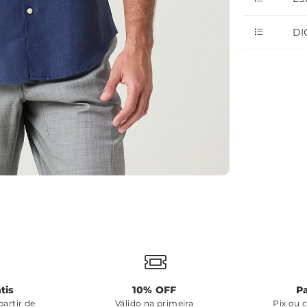
DI
tis
10% OFF
P
artir de
Válido na primeira
Pix ou 