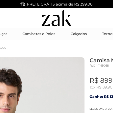
FRETE GRÁTIS acima de R$ 399,00
lças
Camisetas e Polos
Calçados
Terno
AULO
Camisa 
Ref: 44YB068
R$ 899
10x
R$ 89,90
Ganhe: R$ 13
SELECIONE A CO