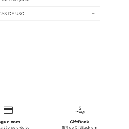
CAS DE USO
ague com
GiftBack
cartão de crédito
15% de GiftBack em