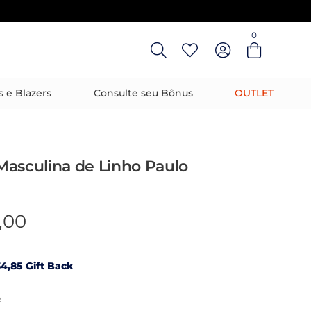
0
Entre com email ou cpf/cnpj
Criar nova conta
s e Blazers
Consulte seu Bônus
OUTLET
Masculina de Linho Paulo
,00
4,85 Gift Back
R