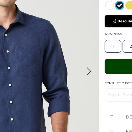
Descubr
TAMANHOS
1
2
CONSULTE O FRE
Cep de Entr
DE
ES