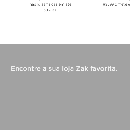
nas lojas físicas em até
R$399 o frete 
30 dias.