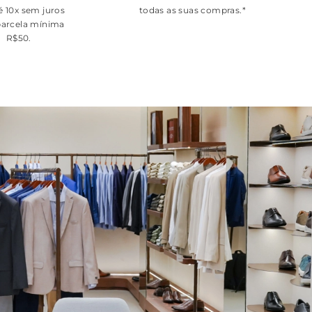
é 10x sem juros
todas as suas compras.*
arcela mínima
R$50.