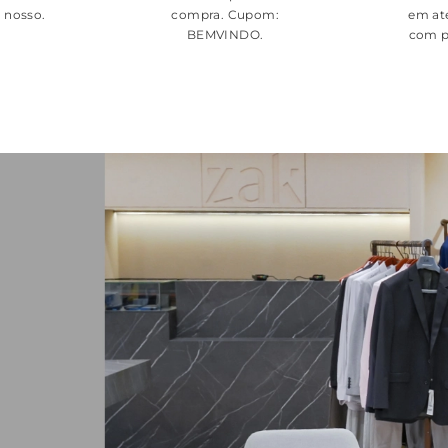
é nosso.
compra. Cupom:
em at
BEMVINDO
.
com p