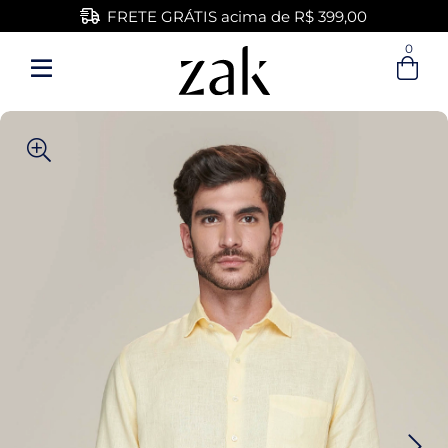
FRETE GRÁTIS acima de R$ 399,00
0
Entre com email ou cpf/cnpj
Criar nova conta