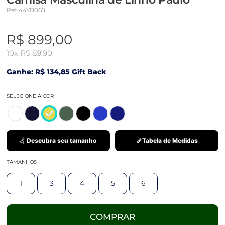
Ref: 44YB068
R$ 899,00
10x
R$ 89,90
Ganhe: R$ 134,85 Gift Back
SELECIONE A COR
Descubra seu tamanho
Tabela de Medidas
TAMANHOS
1
3
4
5
6
COMPRAR