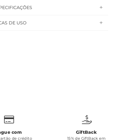
PECIFICAÇÕES
CAS DE USO
ague com
GiftBack
cartão de crédito
15% de GiftBack em