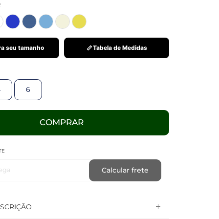
R
a seu tamanho
Tabela de Medidas
4
6
COMPRAR
TE
ega
Calcular frete
SCRIÇÃO