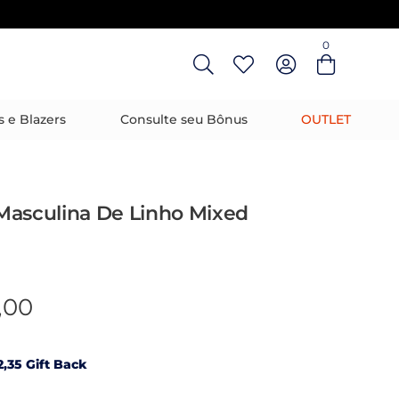
0
Entre com email ou cpf/cnpj
Criar nova conta
s e Blazers
Consulte seu Bônus
OUTLET
Masculina De Linho Mixed
,00
,35 Gift Back