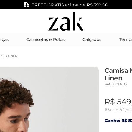
FRETE GRÁTIS acima de R$ 399,00
lças
Camisetas e Polos
Calçados
Terno
IXED LINEN
Camisa 
Linen
Ref: 50YB203
R$ 549
10x
R$ 54,90
Ganhe: R$ 82