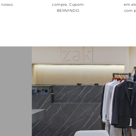
é nosso.
compra. Cupom:
em at
BEMVINDO
.
com p