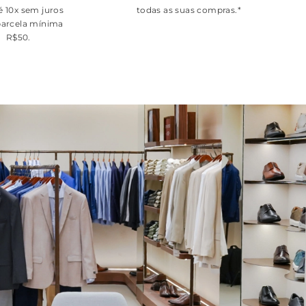
é 10x sem juros
todas as suas compras.*
arcela mínima
R$50.