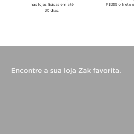
nas lojas físicas em até
R$399 o frete 
30 dias.