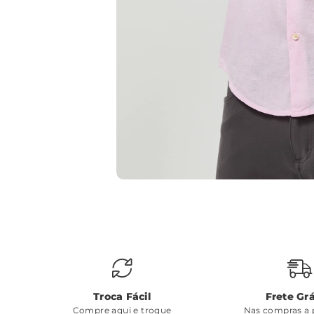
Troca Fácil
Frete Grá
Compre aqui e troque
Nas compras a p