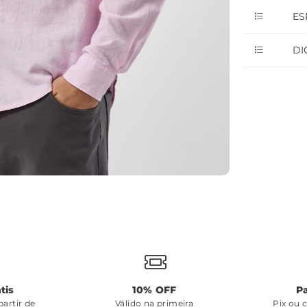
ES
DI
tis
10% OFF
P
artir de
Válido na primeira
Pix ou 