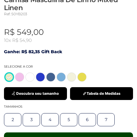
Linen
Ref: 50YB203
R$ 549,00
10x
R$ 54,90
Ganhe: R$ 82,35 Gift Back
SELECIONE A COR
Descubra seu tamanho
Tabela de Medidas
TAMANHOS
2
3
4
5
6
7