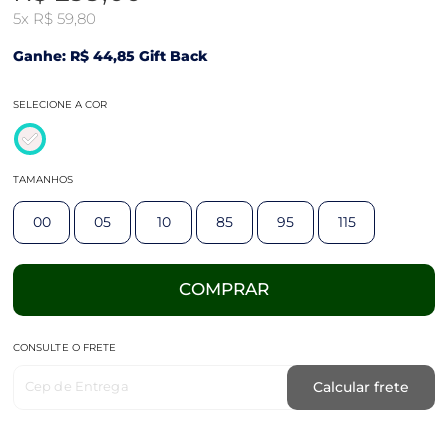
5x
R$ 59,80
Ganhe: R$ 44,85 Gift Back
SELECIONE A COR
TAMANHOS
00
05
10
85
95
115
COMPRAR
CONSULTE O FRETE
Cep de Entrega
Calcular frete