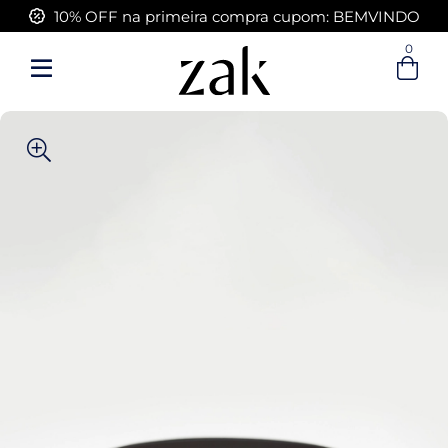
10% OFF na primeira compra cupom: BEMVINDO
FRETE GRÁTIS acima de R$ 399,00
0
Entre com email ou cpf/cnpj
Criar nova conta