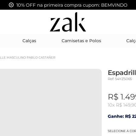
FRETE GRÁTIS acima de R$ 399,00
Calças
Camisetas e Polos
Calç
LLE MASCULINO PABLO CASTAÑER
Espadril
Ref: 54YZS065
R$ 1.49
10x
R$ 149,9
Ganhe: R$ 22
SELECIONE A CO