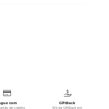
ague com
GiftBack
cartão de crédito
15% de GiftBack em