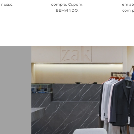
é nosso.
compra. Cupom:
em at
BEMVINDO
.
com p