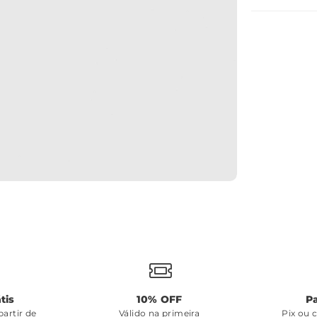
tis
10% OFF
P
artir de
Válido na primeira
Pix ou 