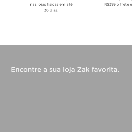
nas lojas físicas em até
R$399 o frete 
30 dias.