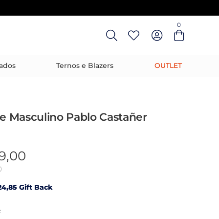
0
Entre com email ou cpf/cnpj
Criar nova conta
ados
Ternos e Blazers
OUTLET
le Masculino Pablo Castañer
9,00
0
4,85 Gift Back
R