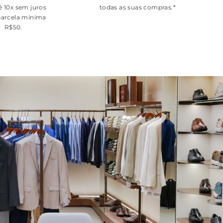
é 10x sem juros
todas as suas compras.*
arcela mínima
R$50.