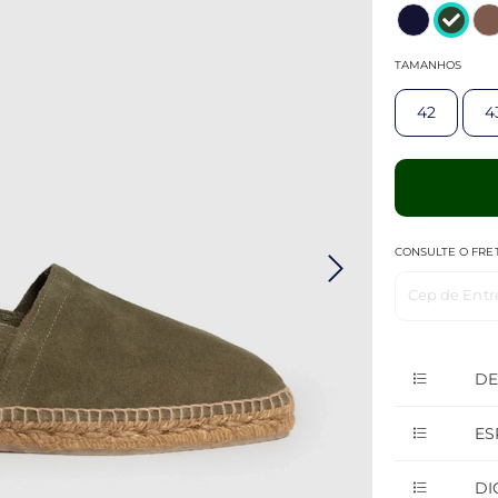
TAMANHOS
42
4
CONSULTE O FRE
Cep de Entr
DE
ES
DI