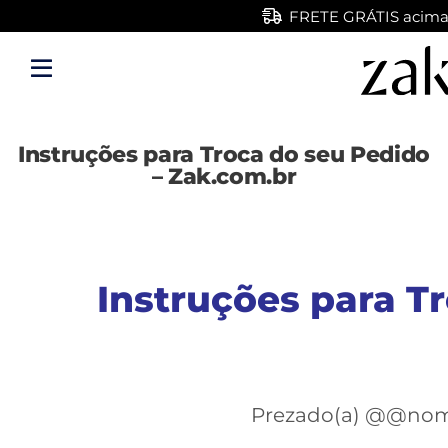
FRETE GRÁTIS acima 
Entre com email ou
Criar nova co
Instruções para Troca do seu Pedido
– Zak.com.br
Instruções para T
Prezado(a) @@nom