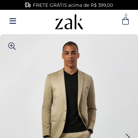
FRETE GRÁTIS acima de R$ 399,00
0
Entre com email ou cpf/cnpj
Criar nova conta