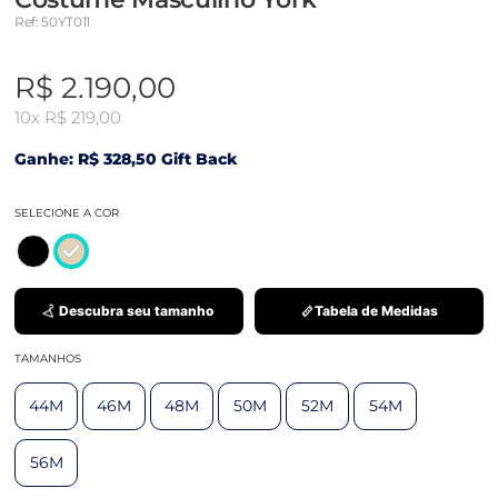
Ref: 50YT011
R$ 2.190,00
10x
R$ 219,00
Ganhe: R$ 328,50 Gift Back
SELECIONE A COR
Descubra seu tamanho
Tabela de Medidas
TAMANHOS
44M
46M
48M
50M
52M
54M
56M