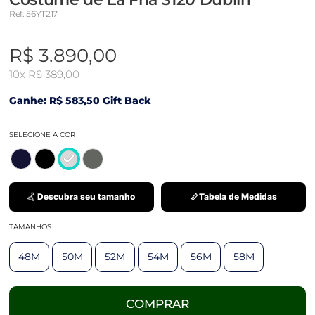
Ref: 56YT217
R$ 3.890,00
10x
R$ 389,00
Ganhe: R$ 583,50 Gift Back
SELECIONE A COR
Descubra seu tamanho
Tabela de Medidas
TAMANHOS
48M
50M
52M
54M
56M
58M
COMPRAR