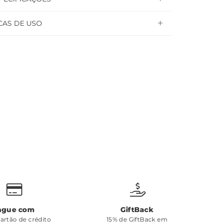
CAS DE USO
ague com
GiftBack
cartão de crédito
15% de GiftBack em