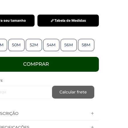
a seu tamanho
Tabela de Medidas
8M
50M
52M
54M
56M
58M
COMPRAR
TE
ega
Calcular frete
SCRIÇÃO
PECIFICAÇÕES