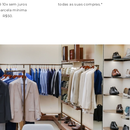
é 10x sem juros
todas as suas compras.*
arcela mínima
R$50.