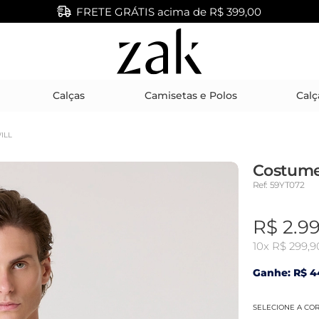
FRETE GRÁTIS acima de R$ 399,00
Calças
Camisetas e Polos
Calç
ILL
Costume
Ref: 59YT072
R$ 2.9
10x
R$ 299,9
Ganhe: R$ 4
SELECIONE A CO