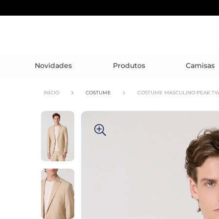
Novidades
Produtos
Camisas
INÍCIO
COSTUME
COSTUME MASCULINO PEAK TW