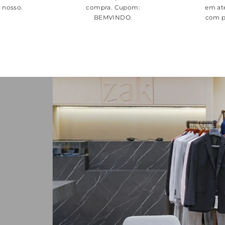
é nosso.
compra. Cupom:
em at
BEMVINDO
.
com p