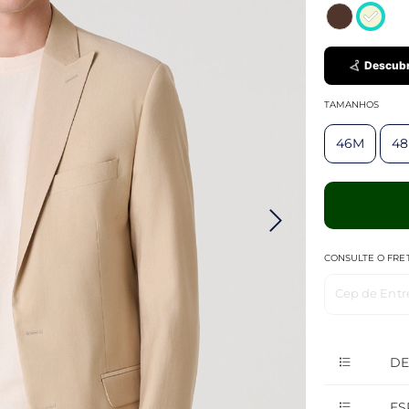
Descubr
TAMANHOS
46M
4
CONSULTE O FRE
Cep de Entr
DE
ES