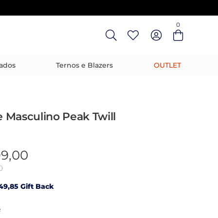
0
Entre com email ou cpf/cnpj
Criar nova conta
ados
Ternos e Blazers
OUTLET
 Masculino Peak Twill
99,00
0
49,85 Gift Back
R