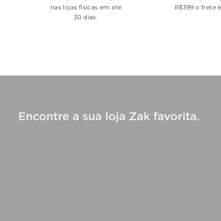
nas lojas físicas em até
R$399 o frete 
30 dias.