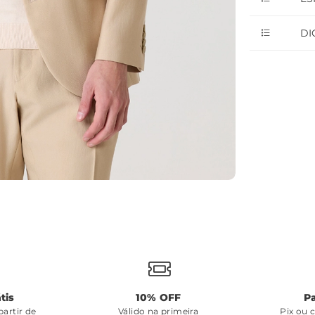
DI
tis
10% OFF
P
artir de
Válido na primeira
Pix ou 