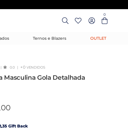
0
Entre com email ou cpf/cnpj
Criar nova conta
ados
Ternos e Blazers
OUTLET
+0
|
0.0
|
VENDIDOS
a Masculina Gola Detalhada
,00
,35 Gift Back