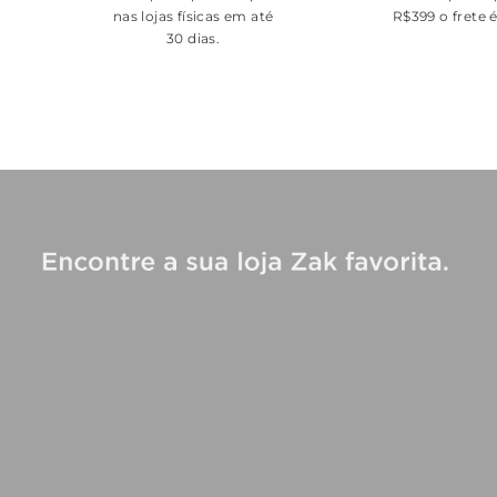
nas lojas físicas em até
R$399 o frete 
30 dias.