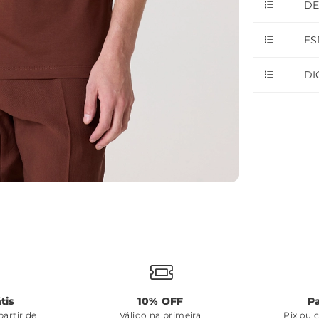
DE
ES
DI
tis
10% OFF
P
artir de
Válido na primeira
Pix ou 