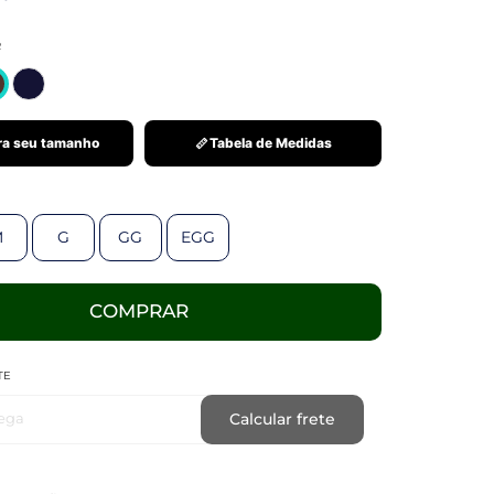
R
a seu tamanho
Tabela de Medidas
M
G
GG
EGG
COMPRAR
TE
ega
Calcular frete