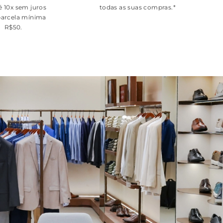
é 10x sem juros
todas as suas compras.*
arcela mínima
R$50.