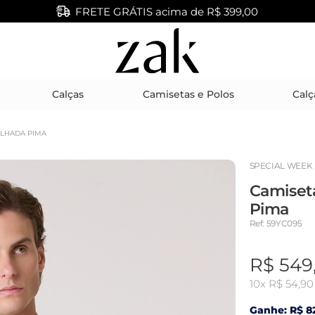
FRETE GRÁTIS acima de R$ 399,00
Calças
Camisetas e Polos
Calç
ALHADA PIMA
SPECIAL WEEK
Camiset
Pima
Ref: 59YC095
R$ 549
10x
R$ 54,90
Ganhe: R$ 82