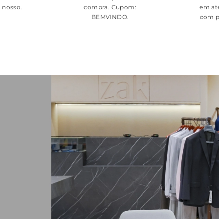
é nosso.
compra. Cupom:
em at
BEMVINDO
.
com p