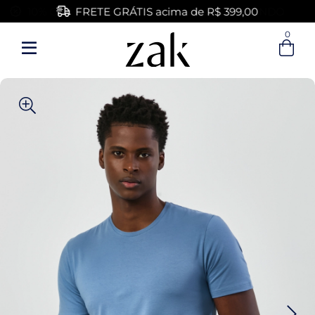
FRETE GRÁTIS acima de R$ 399,00
0
Entre com email ou cpf/cnpj
Criar nova conta