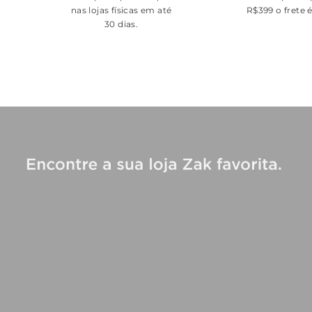
nas lojas físicas em até
R$399 o frete 
30 dias.