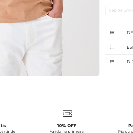
Cep de Entr
DE
ES
DI
tis
10% OFF
P
artir de
Válido na primeira
Pix ou 