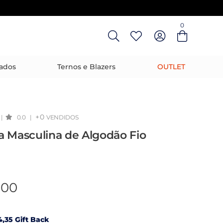
0
Entre com email ou cpf/cnpj
Criar nova conta
ados
Ternos e Blazers
OUTLET
+0
|
0.0
|
VENDIDOS
a Masculina de Algodão Fio
,00
,35 Gift Back