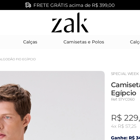
FRETE GRÁTIS acima de R$ 399,00
Calças
Camisetas e Polos
Calç
ALGODÃO FIO EGÍPCIO
SPECIAL WEEK
Camiset
Egípcio
Ref: 57YC060
R$ 229
4x
R$ 57,25
Ganhe: R$ 34