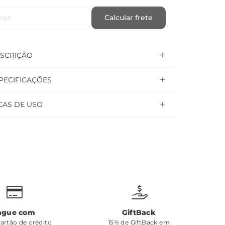
ega
Calcular frete
SCRIÇÃO
PECIFICAÇÕES
CAS DE USO
ague com
GiftBack
cartão de crédito
15% de GiftBack em