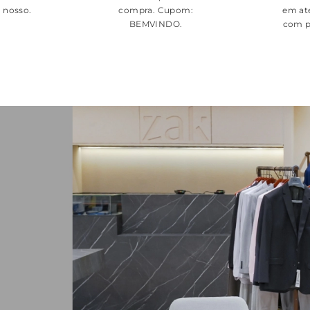
é nosso.
compra. Cupom:
em at
BEMVINDO
.
com p