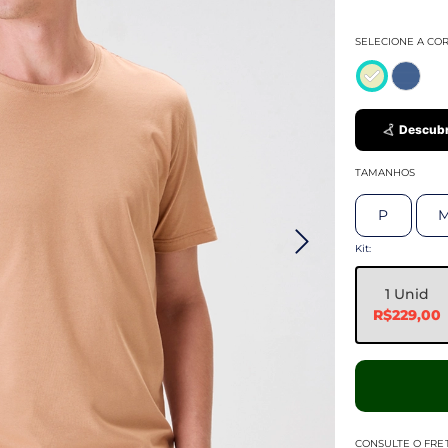
SELECIONE A CO
Descubr
TAMANHOS
P
Kit:
1 Unid
R$229,00
CONSULTE O FRE