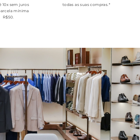
é 10x sem juros
todas as suas compras.*
arcela mínima
R$50.