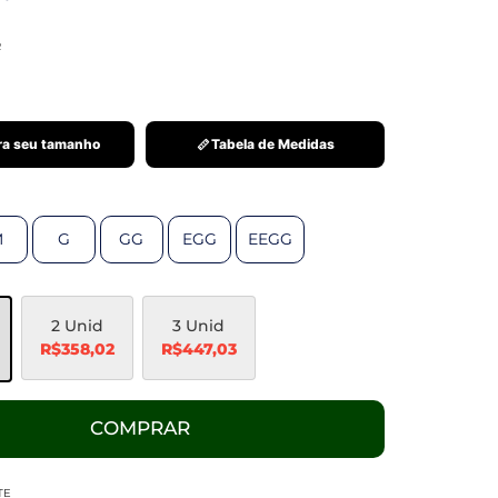
R
a seu tamanho
Tabela de Medidas
M
G
GG
EGG
EEGG
2 Unid
3 Unid
R$358,02
R$447,03
COMPRAR
TE