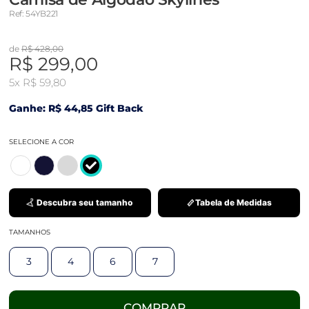
Ref: 54YB221
de
R$ 428,00
R$ 299,00
5x
R$ 59,80
Ganhe: R$ 44,85 Gift Back
SELECIONE A COR
Descubra seu tamanho
Tabela de Medidas
TAMANHOS
3
4
6
7
COMPRAR