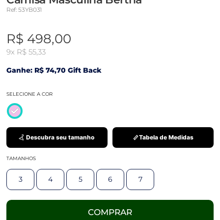
Ref: 53YB031
R$ 498,00
9x
R$ 55,33
Ganhe: R$ 74,70 Gift Back
SELECIONE A COR
Descubra seu tamanho
Tabela de Medidas
TAMANHOS
3
4
5
6
7
COMPRAR