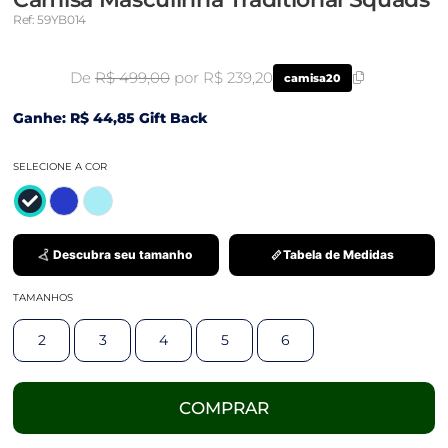
Ref: 59YB014
De
R$ 499,00
por R$ 239,20
camisa20
Ganhe: R$ 44,85 Gift Back
SELECIONE A COR
Descubra seu tamanho
Tabela de Medidas
TAMANHOS
2
3
4
5
6
COMPRAR