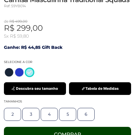
Ref: 59YB014
de
R$ 499,00
R$ 299,00
5x
R$ 59,80
Ganhe: R$ 44,85 Gift Back
SELECIONE A COR
Descubra seu tamanho
Tabela de Medidas
TAMANHOS
2
3
4
5
6
COMPRAR