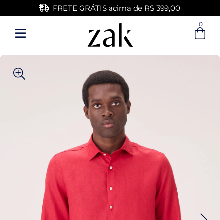
FRETE GRÁTIS acima de R$ 399,00
0
Entre com email ou cpf/cnpj
Criar nova conta