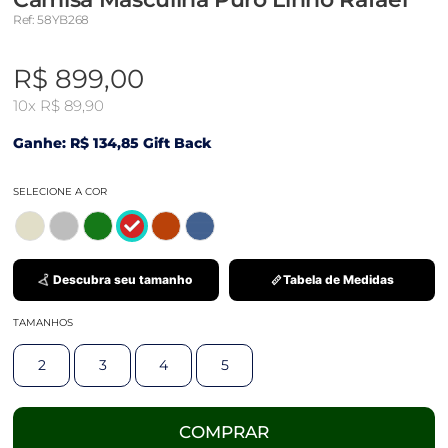
Ref: 58YB268
R$ 899,00
10x
R$ 89,90
Ganhe: R$ 134,85 Gift Back
SELECIONE A COR
Descubra seu tamanho
Tabela de Medidas
TAMANHOS
2
3
4
5
COMPRAR