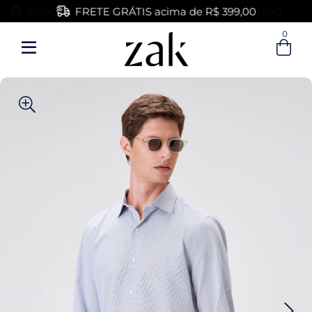
FRETE GRÁTIS acima de R$ 399,00
0
Entre com email ou cpf/cnpj
Criar nova conta