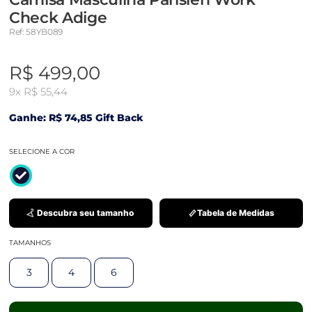
Check Adige
Ref: 58YB089
R$ 499,00
9x
R$ 55,44
Ganhe: R$ 74,85 Gift Back
SELECIONE A COR
Descubra seu tamanho
Tabela de Medidas
TAMANHOS
3
4
6