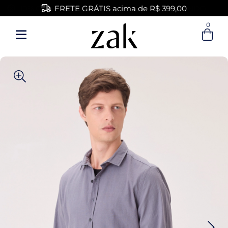
FRETE GRÁTIS acima de R$ 399,00
0
Entre com email ou cpf/cnpj
Criar nova conta