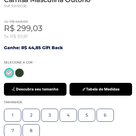
Ref: 59YB036
de
R$ 449,00
R$ 299,03
5x
R$ 59,81
Ganhe: R$ 44,85 Gift Back
SELECIONE A COR
Descubra seu tamanho
Tabela de Medidas
TAMANHOS
1
2
3
4
5
6
7
8