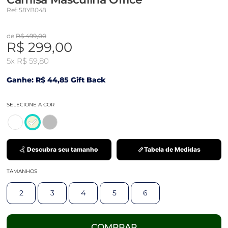
Ref: 58YB048
de
R$ 499,00
R$ 299,00
5x
R$ 59,80
Ganhe: R$ 44,85 Gift Back
SELECIONE A COR
Descubra seu tamanho
Tabela de Medidas
TAMANHOS
2
3
4
5
6
COMPRAR