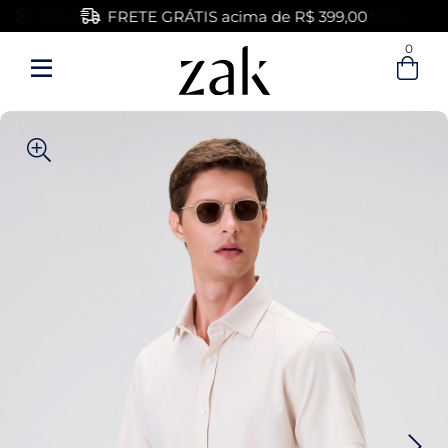
FRETE GRÁTIS acima de R$ 399,00
0
Entre com email ou cpf/cnpj
Criar nova conta