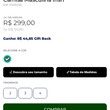
Ref: 59YB026
de
R$ 499,00
R$ 299,00
5x
R$ 59,80
Ganhe: R$ 44,85 Gift Back
SELECIONE A COR
Descubra seu tamanho
Tabela de Medidas
TAMANHOS
2
3
4
COMPRAR