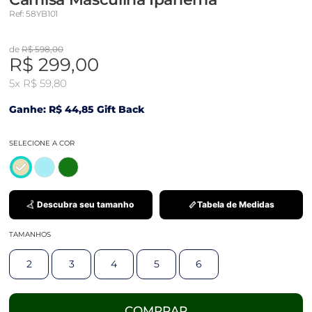
Ref: 58YB101
de
R$ 598,00
R$ 299,00
5x
R$ 59,80
Ganhe: R$ 44,85 Gift Back
SELECIONE A COR
Descubra seu tamanho
Tabela de Medidas
TAMANHOS
2
3
4
5
6
COMPRAR