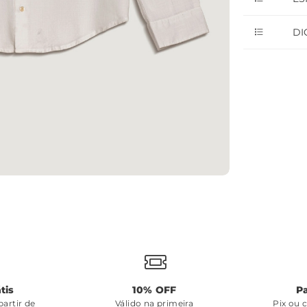
DI
tis
10% OFF
P
artir de
Válido na primeira
Pix ou 