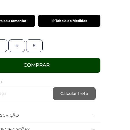
a seu tamanho
Tabela de Medidas
4
5
COMPRAR
TE
ega
Calcular frete
SCRIÇÃO
PECIFICAÇÕES