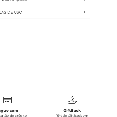
CAS DE USO
ague com
GiftBack
cartão de crédito
15% de GiftBack em