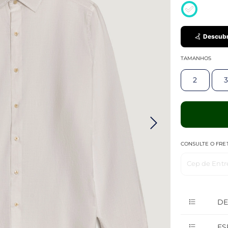
Descubr
TAMANHOS
2
3
CONSULTE O FRE
Cep de Entr
DE
ES