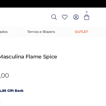
0
Entre com email ou cpf/cnpj
Criar nova conta
ados
Ternos e Blazers
OUTLET
Masculina Flame Spice
,00
,85 Gift Back
R