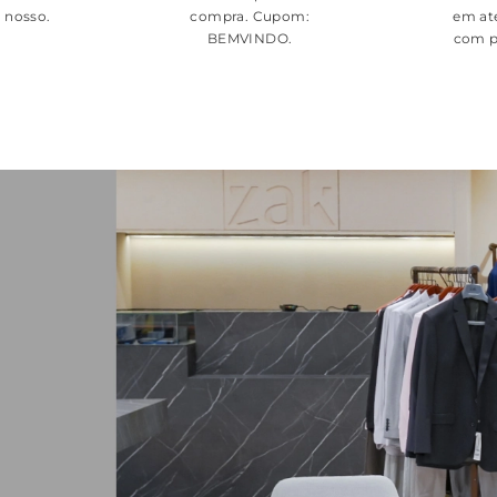
é nosso.
compra. Cupom:
em at
BEMVINDO
.
com p