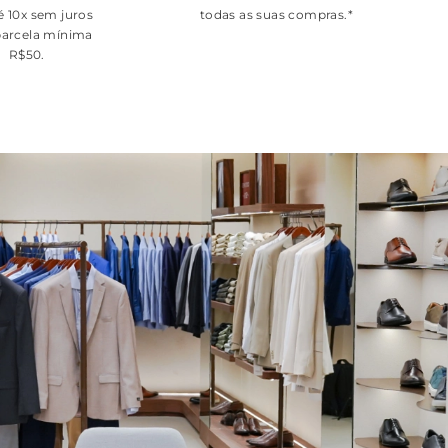
é 10x sem juros
todas as suas compras.*
arcela mínima
R$50.