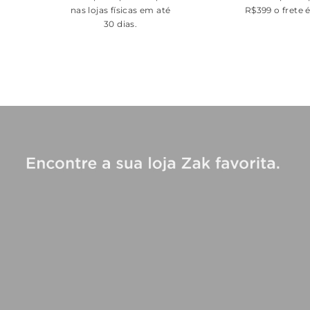
nas lojas físicas em até
R$399 o frete 
30 dias.