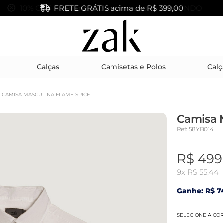
FRETE GRÁTIS acima de R$ 399,00
Calças
Camisetas e Polos
Calç
CAMISA MASCULINA FLAME SPICE
Camisa 
Ref: 58YB014
R$ 499
9x
R$ 55,44
Ganhe: R$ 74
SELECIONE A CO