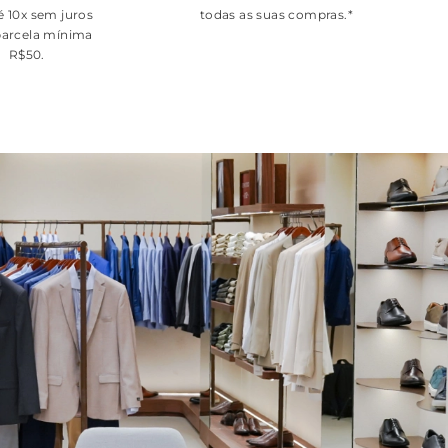
é 10x sem juros
todas as suas compras.*
arcela mínima
R$50.