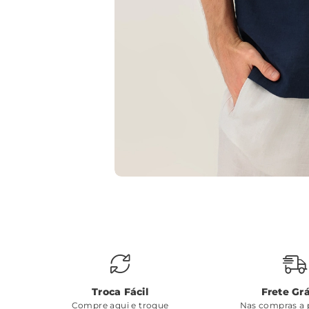
Troca Fácil
Frete Grá
Compre aqui e troque
Nas compras a p