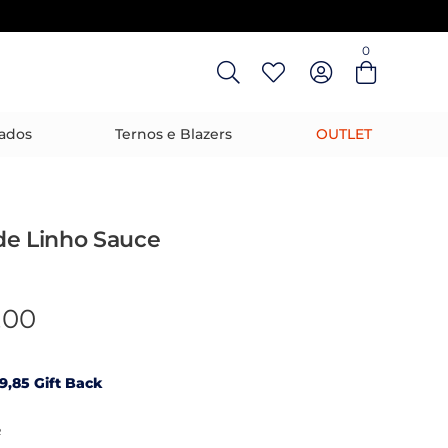
0
Entre com email ou cpf/cnpj
Criar nova conta
ados
Ternos e Blazers
OUTLET
de Linho Sauce
,00
9,85 Gift Back
R