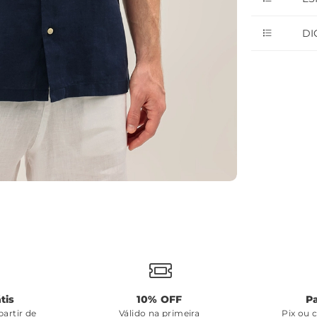
DI
tis
10% OFF
P
artir de
Válido na primeira
Pix ou 