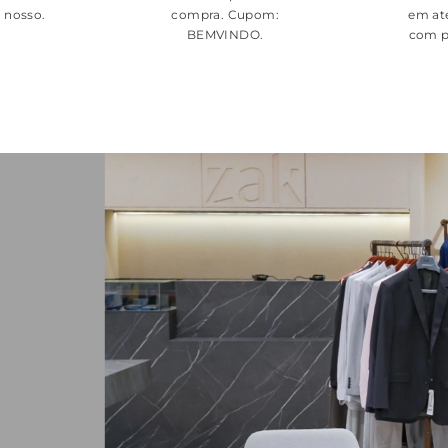
é nosso.
compra. Cupom:
em at
BEMVINDO
.
com p