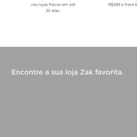
nas lojas físicas em até
R$399 o frete 
30 dias.