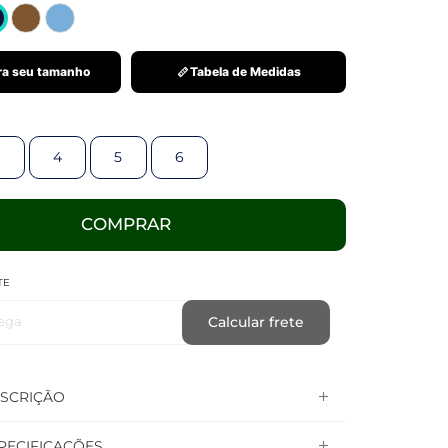
a seu tamanho
Tabela de Medidas
4
5
6
COMPRAR
TE
ega
Calcular frete
SCRIÇÃO
PECIFICAÇÕES