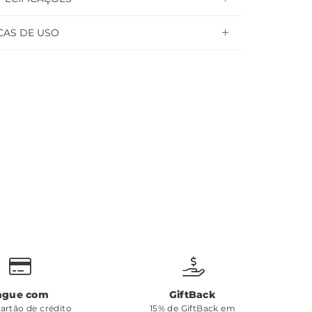
CAS DE USO
ague com
GiftBack
cartão de crédito
15% de GiftBack em