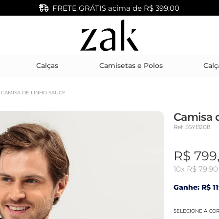
FRETE GRÁTIS acima de R$ 399,00
Calças
Camisetas e Polos
Calç
CAMISA DE LINHO SAUCE
Camisa 
Ref: 56YB208
R$ 799
10x
R$ 79,90
Ganhe: R$ 11
SELECIONE A CO