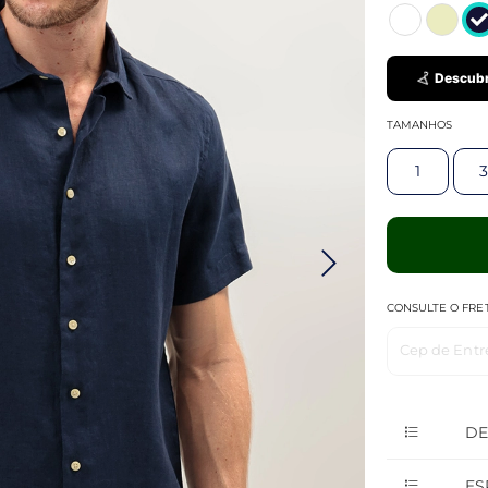
Descubr
TAMANHOS
1
3
CONSULTE O FRE
Cep de Entr
DE
ES