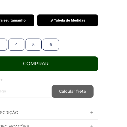
a seu tamanho
Tabela de Medidas
4
5
6
COMPRAR
TE
ega
Calcular frete
SCRIÇÃO
PECIFICAÇÕES