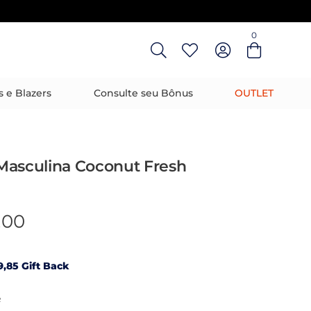
0
Entre com email ou cpf/cnpj
Criar nova conta
s e Blazers
Consulte seu Bônus
OUTLET
Masculina Coconut Fresh
,00
,85 Gift Back
R