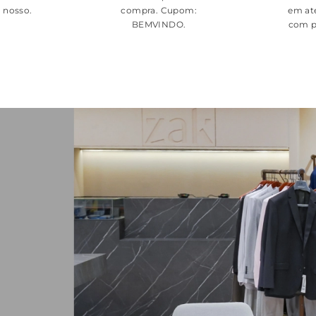
é nosso.
compra. Cupom:
em at
BEMVINDO
.
com p