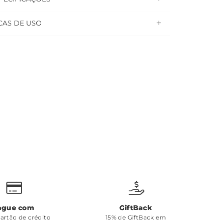
CAS DE USO
ague com
GiftBack
cartão de crédito
15% de GiftBack em