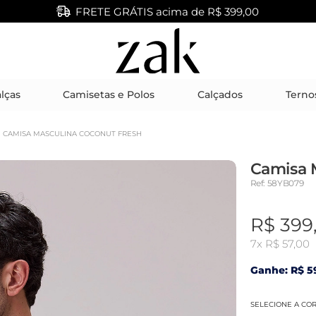
FRETE GRÁTIS acima de R$ 399,00
lças
Camisetas e Polos
Calçados
Terno
CAMISA MASCULINA COCONUT FRESH
Camisa 
Ref: 58YB079
R$ 399
7x
R$ 57,00
Ganhe: R$ 59
SELECIONE A CO