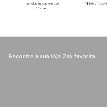
nas lojas físicas em até
R$399 o frete 
30 dias.