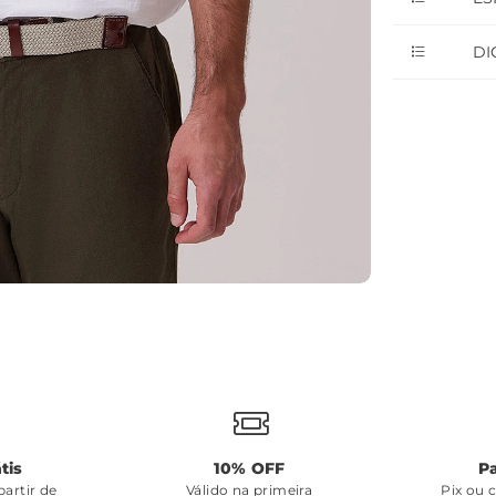
DI
tis
10% OFF
P
artir de
Válido na primeira
Pix ou 