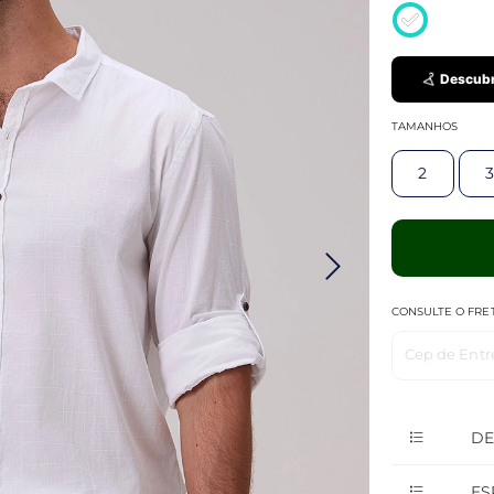
Descubr
TAMANHOS
2
3
CONSULTE O FRE
Cep de Entr
DE
ES