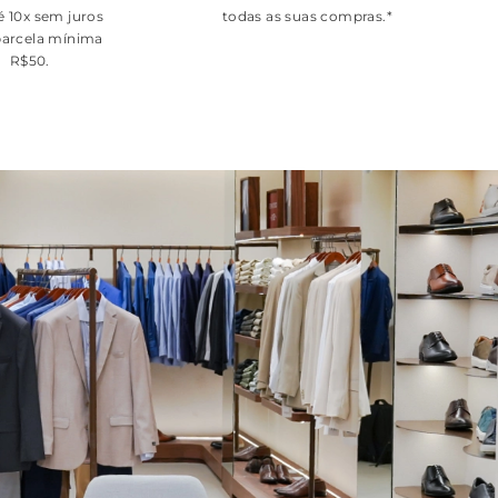
é 10x sem juros
todas as suas compras.*
arcela mínima
R$50.