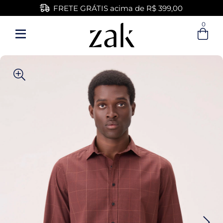
FRETE GRÁTIS acima de R$ 399,00
0
Entre com email ou cpf/cnpj
Criar nova conta