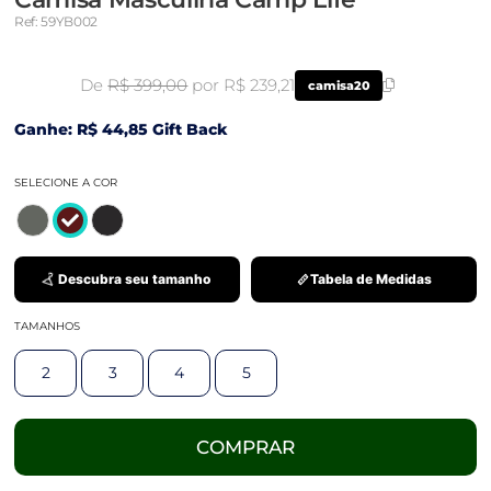
Ref: 59YB002
De
R$ 399,00
por R$ 239,21
camisa20
Ganhe: R$ 44,85 Gift Back
SELECIONE A COR
Descubra seu tamanho
Tabela de Medidas
TAMANHOS
2
3
4
5
COMPRAR