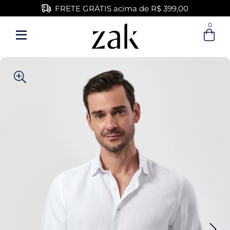
FRETE GRÁTIS acima de R$ 399,00
0
Entre com email ou cpf/cnpj
Criar nova conta