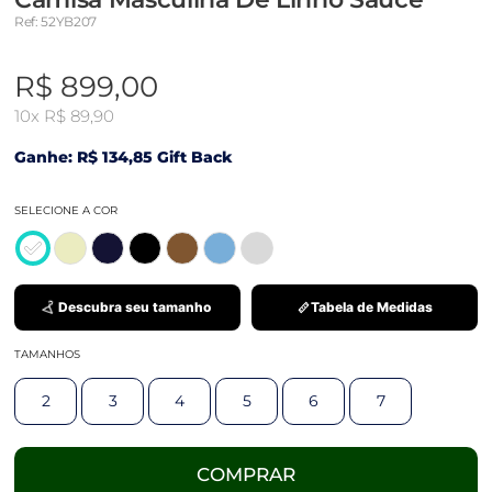
Ref: 52YB207
R$ 899,00
10x
R$ 89,90
Ganhe: R$ 134,85 Gift Back
SELECIONE A COR
Descubra seu tamanho
Tabela de Medidas
TAMANHOS
2
3
4
5
6
7
COMPRAR