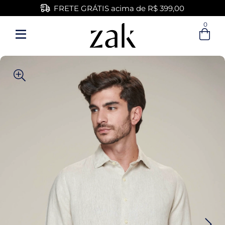
FRETE GRÁTIS acima de R$ 399,00
0
Entre com email ou cpf/cnpj
Criar nova conta