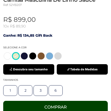
Ref: 52YB207
R$ 899,00
10x
R$ 89,90
Ganhe: R$ 134,85 Gift Back
SELECIONE A COR
Descubra seu tamanho
Tabela de Medidas
TAMANHOS
1
2
3
6
COMPRAR