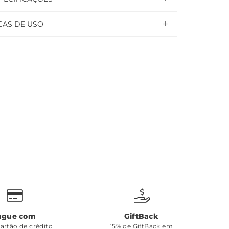
CAS DE USO
ague com
GiftBack
cartão de crédito
15% de GiftBack em