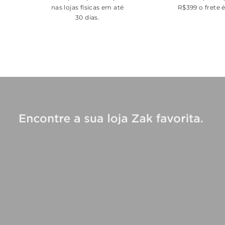
nas lojas físicas em até
R$399 o frete 
30 dias.