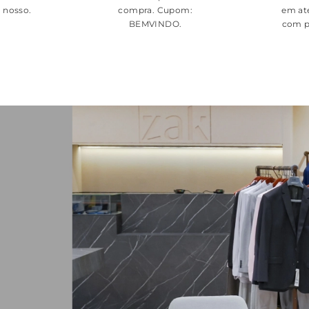
é nosso.
compra. Cupom:
em at
BEMVINDO
.
com p