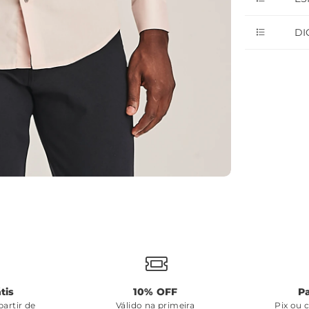
DI
tis
10% OFF
P
artir de
Válido na primeira
Pix ou 