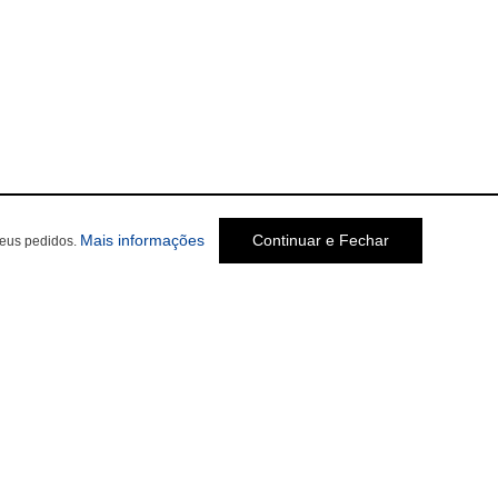
sobre a Política de Privacidade
Mais informações
Continuar e Fechar
seus pedidos.