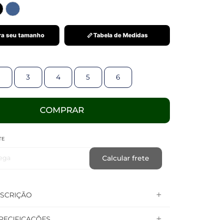
a seu tamanho
Tabela de Medidas
3
4
5
6
COMPRAR
TE
ega
Calcular frete
SCRIÇÃO
PECIFICAÇÕES