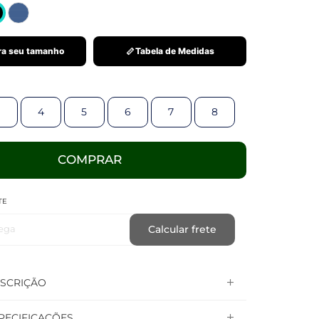
a seu tamanho
Tabela de Medidas
4
5
6
7
8
COMPRAR
TE
ega
Calcular frete
SCRIÇÃO
PECIFICAÇÕES