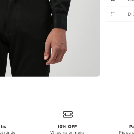
DI
tis
10% OFF
P
artir de
Válido na primeira
Pix ou 