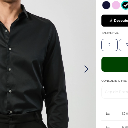
Descubr
TAMANHOS
2
3
CONSULTE O FRE
Cep de Entr
DE
ES