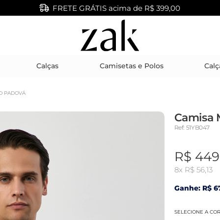
FRETE GRÁTIS acima de R$ 399,00
Calças
Camisetas e Polos
Calç
O PADOVÁ
Camisa 
Ref: 51YB047
R$ 449
8x
R$ 56,13
Ganhe: R$ 67
SELECIONE A CO