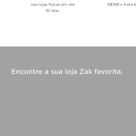
nas lojas físicas em até
R$399 o frete 
30 dias.