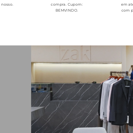
é nosso.
compra. Cupom:
em at
BEMVINDO
.
com p