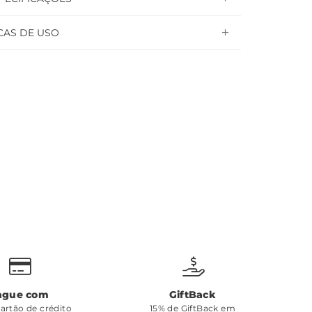
CAS DE USO
ague com
GiftBack
cartão de crédito
15% de GiftBack em