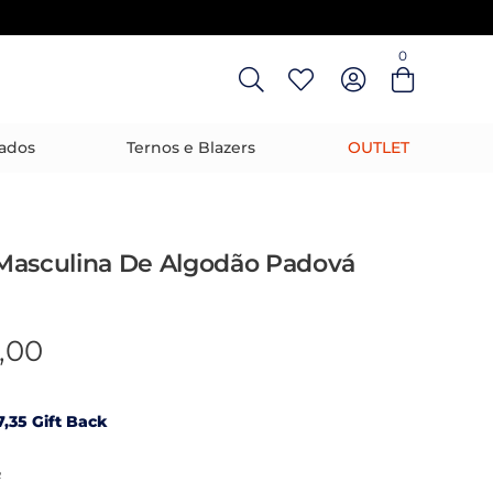
0
Entre com email ou cpf/cnpj
Criar nova conta
ados
Ternos e Blazers
OUTLET
Masculina De Algodão Padová
,00
,35 Gift Back
R