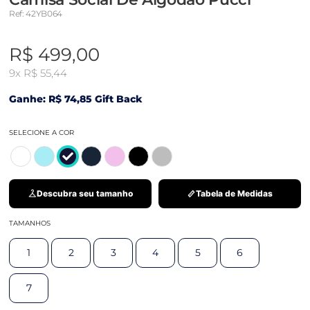
Ref: 42YB064
R$ 499,00
9x
R$ 55,44
Ganhe: R$ 74,85 Gift Back
SELECIONE A COR
Descubra seu tamanho
Tabela de Medidas
TAMANHOS
1
2
3
4
5
6
7