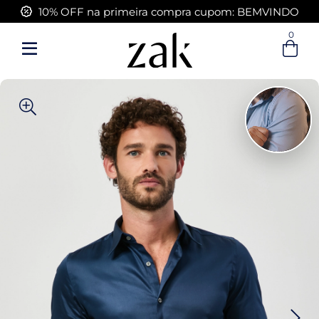
10% OFF na primeira compra cupom: BEMVINDO
0
Entre com email ou cpf/cnpj
Criar nova conta