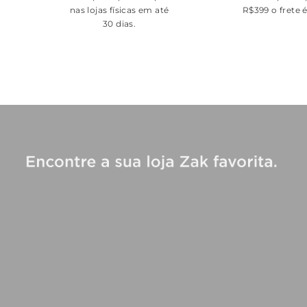
nas lojas físicas em até
R$399 o frete 
30 dias.