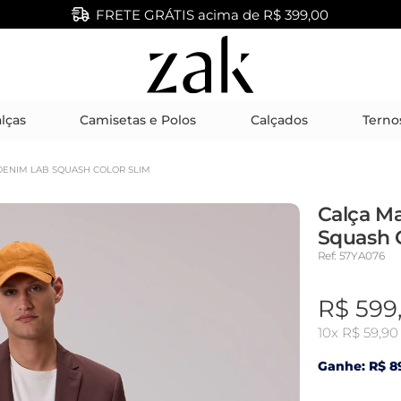
FRETE GRÁTIS acima de R$ 399,00
lças
Camisetas e Polos
Calçados
Terno
DENIM LAB SQUASH COLOR SLIM
Calça M
Squash C
Ref: 57YA076
R$ 599
10x
R$ 59,90
Ganhe: R$ 89