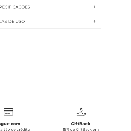
PECIFICAÇÕES
CAS DE USO
ague com
GiftBack
cartão de crédito
15% de GiftBack em