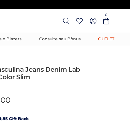
0
Entre com email ou cpf/cnpj
Criar nova conta
s e Blazers
Consulte seu Bônus
OUTLET
asculina Jeans Denim Lab
olor Slim
,00
,85 Gift Back