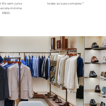
é 10x sem juros
todas as suas compras.*
arcela mínima
R$50.