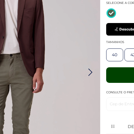
SELECIONE A CO
Descubr
TAMANHOS
40
4
CONSULTE O FRE
Cep de Entr
DE