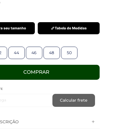
R
a seu tamanho
Tabela de Medidas
2
44
46
48
50
COMPRAR
TE
ega
Calcular frete
SCRIÇÃO