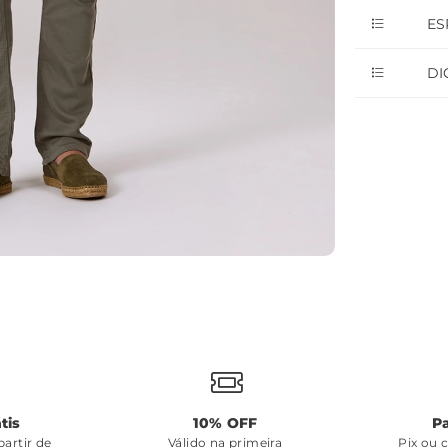
ES
DI
tis
10% OFF
P
artir de
Válido na primeira
Pix ou 