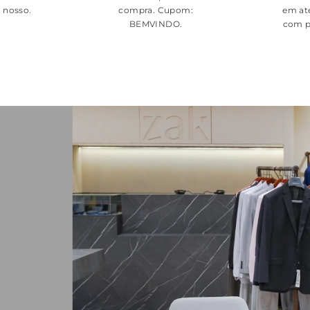
é nosso.
compra. Cupom:
em at
BEMVINDO
.
com p