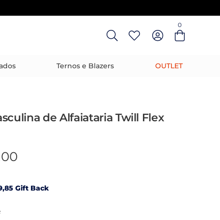
0
Entre com email ou cpf/cnpj
Criar nova conta
ados
Ternos e Blazers
OUTLET
sculina de Alfaiataria Twill Flex
,00
,85 Gift Back
R