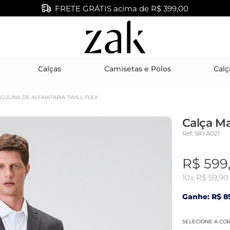
FRETE GRÁTIS acima de R$ 399,00
Calças
Camisetas e Polos
Calç
CULINA DE ALFAIATARIA TWILL FLEX
Calça Ma
Ref: 58YA021
R$ 599
10x
R$ 59,90
Ganhe: R$ 89
SELECIONE A CO