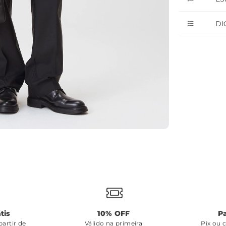
DI
tis
10% OFF
P
artir de
Válido na primeira
Pix ou 