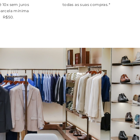
é 10x sem juros
todas as suas compras.*
arcela mínima
R$50.