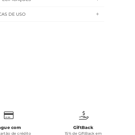
CAS DE USO
ague com
GiftBack
cartão de crédito
15% de GiftBack em