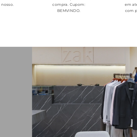
é nosso.
compra. Cupom:
em at
BEMVINDO
.
com p