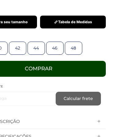
a seu tamanho
Tabela de Medidas
0
42
44
46
48
COMPRAR
TE
ega
Calcular frete
SCRIÇÃO
PECIFICAÇÕES