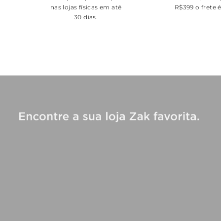
nas lojas físicas em até
R$399 o frete 
30 dias.