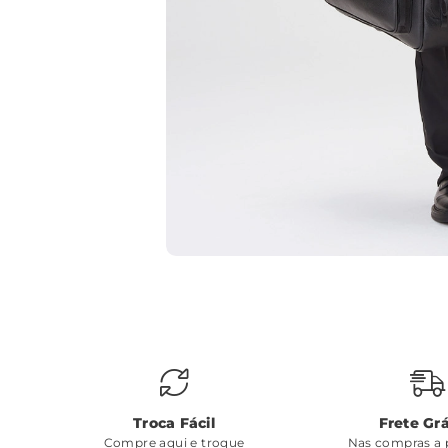
Troca Fácil
Frete Grá
Compre aqui e troque
Nas compras a p