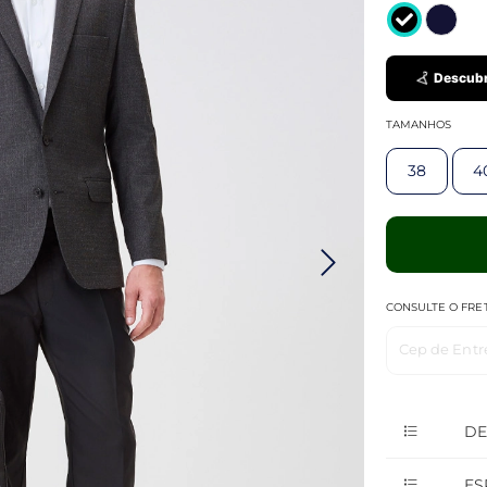
Descubr
TAMANHOS
38
4
CONSULTE O FRE
Cep de Entr
DE
ES